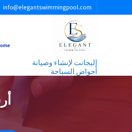
لتجاوز
info@elegantswimmingpool.com
لى
لمحتوى
ome
إليجانت لإنشاء وصيانة
أحواض السباحة
أر