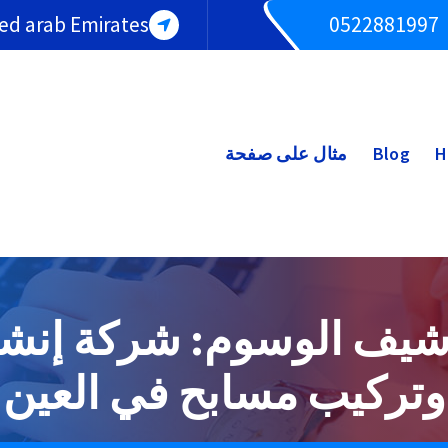
ted arab Emirates
0522881997
H
Blog
مثال على صفحة
شيف الوسوم: شركة إنشا
وتركيب مسابح في العين