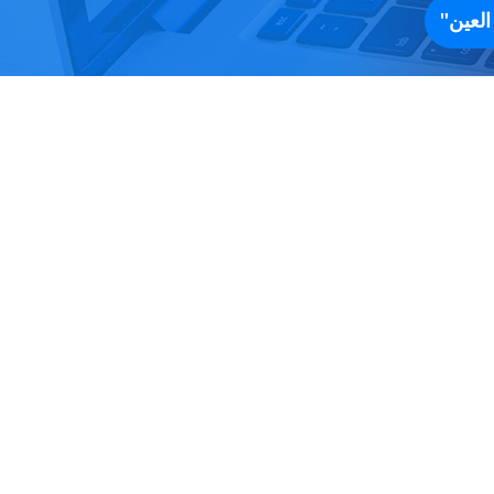
لعين"