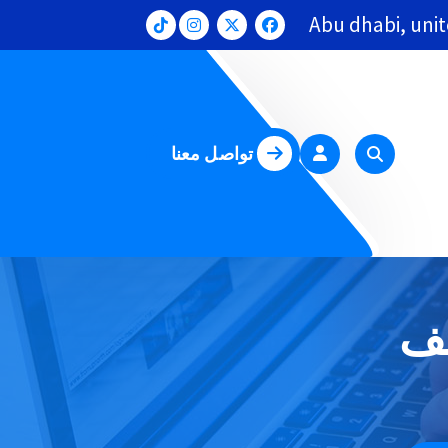
Abu dhabi, uni
تواصل معنا
يف