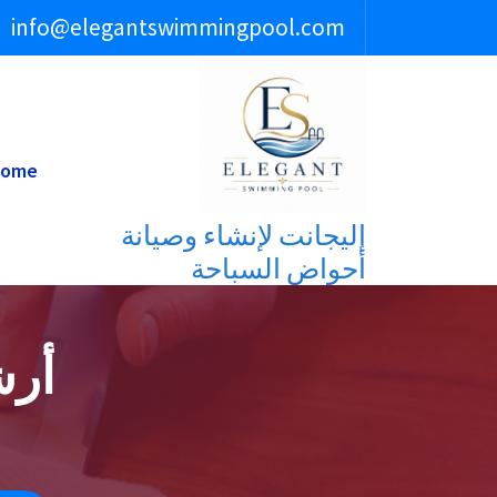
لتجاوز
info@elegantswimmingpool.com
لى
لمحتوى
ome
إليجانت لإنشاء وصيانة
أحواض السباحة
أرش