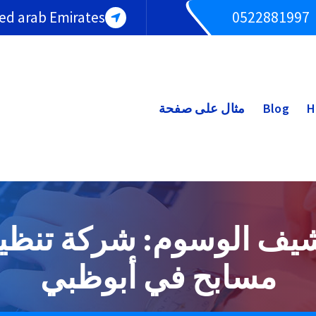
ted arab Emirates
0522881997
H
Blog
مثال على صفحة
يف الوسوم: شركة تنظ
مسابح في أبوظبي